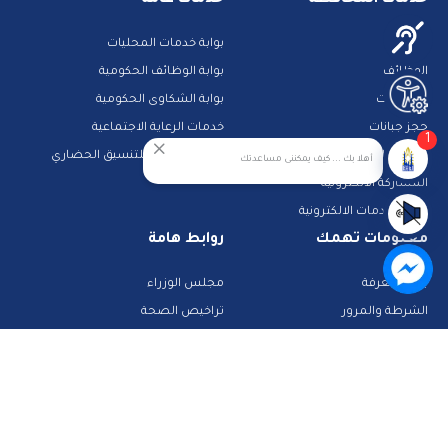
مزادات
بوابة خدمات المحليات
الوظائف
بوابة الوظائف الحكومية
مناقصات
بوابة الشكاوى الحكومية
حجز جبانات
خدمات الرعاية الاجتماعية
1
خدمات النقل
الجهاز القومى للتنسيق الحضاري
أهلا بك ... كيف يمكننى مساعدتك
المشاركة الالكترونية
دليل الخدمات الالكترونية
معلومات تهمك
روابط هامة
بنك المعرفة
مجلس الوزراء
الشرطة والمرور
تراخيص الصحة
تطبيقات خدمية
البحث عن وظيفة
تكنولوجيا وانترنت
قطاع الأحوال المدنية
استعلم عن فواتيرك
الصفحة الرسمية لمحافظة القاهرة
منصات وأدلة تعليمية