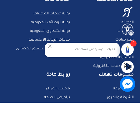
مزادات
بوابة خدمات المحليات
الوظائف
بوابة الوظائف الحكومية
مناقصات
بوابة الشكاوى الحكومية
حجز جبانات
خدمات الرعاية الاجتماعية
1
خدمات النقل
الجهاز القومى للتنسيق الحضاري
أهلا بك ... كيف يمكننى مساعدتك
المشاركة الالكترونية
دليل الخدمات الالكترونية
معلومات تهمك
روابط هامة
بنك المعرفة
مجلس الوزراء
الشرطة والمرور
تراخيص الصحة
تطبيقات خدمية
البحث عن وظيفة
تكنولوجيا وانترنت
قطاع الأحوال المدنية
استعلم عن فواتيرك
الصفحة الرسمية لمحافظة القاهرة
منصات وأدلة تعليمية