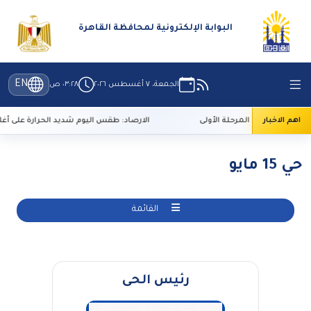
البوابة الإلكترونية لمحافظة القاهرة
EN
الجمعة، ٧ أغسطس ٢٠٢٦
٠٣:٢٨ ص
اهم الاخبار
الارصاد: طقس اليوم شديد الحرارة على أغلب ا
حي 15 مايو
القائمة
رئيس الحى