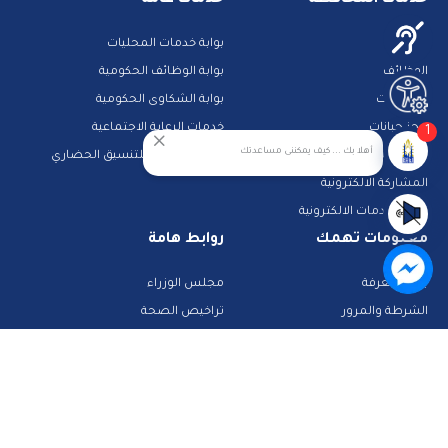
مزادات
بوابة خدمات المحليات
الوظائف
بوابة الوظائف الحكومية
مناقصات
بوابة الشكاوى الحكومية
حجز جبانات
خدمات الرعاية الاجتماعية
1
أهلا بك ... كيف يمكننى مساعدتك
خدمات النقل
الجهاز القومى للتنسيق الحضاري
المشاركة الالكترونية
دليل الخدمات الالكترونية
معلومات تهمك
روابط هامة
بنك المعرفة
مجلس الوزراء
الشرطة والمرور
تراخيص الصحة
تطبيقات خدمية
البحث عن وظيفة
تكنولوجيا وانترنت
قطاع الأحوال المدنية
استعلم عن فواتيرك
الصفحة الرسمية لمحافظة القاهرة
منصات وأدلة تعليمية