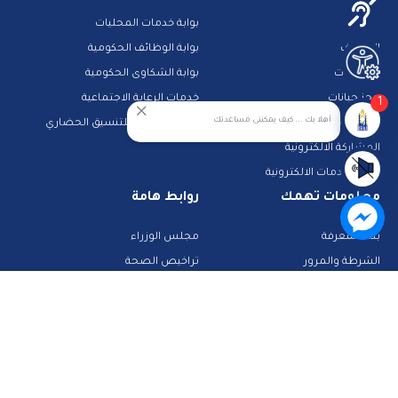
مزادات
بوابة خدمات المحليات
الوظائف
بوابة الوظائف الحكومية
مناقصات
بوابة الشكاوى الحكومية
حجز جبانات
خدمات الرعاية الاجتماعية
1
أهلا بك ... كيف يمكننى مساعدتك
خدمات النقل
الجهاز القومى للتنسيق الحضاري
المشاركة الالكترونية
دليل الخدمات الالكترونية
معلومات تهمك
روابط هامة
بنك المعرفة
مجلس الوزراء
الشرطة والمرور
تراخيص الصحة
تطبيقات خدمية
البحث عن وظيفة
تكنولوجيا وانترنت
قطاع الأحوال المدنية
استعلم عن فواتيرك
الصفحة الرسمية لمحافظة القاهرة
منصات وأدلة تعليمية
تواصل معنا