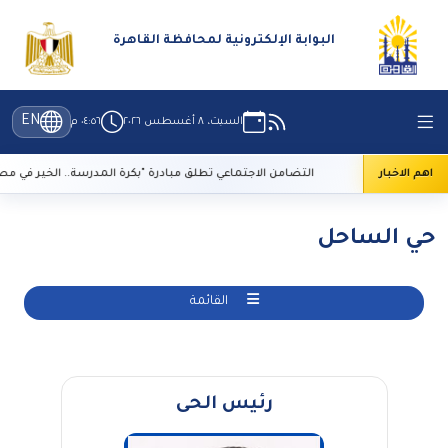
البوابة الإلكترونية لمحافظة القاهرة
EN
السبت، ٨ أغسطس ٢٠٢٦
٠٤:٥٦ م
ظ التراث
اهم الاخبار
التضامن الاجتماعي تطلق مبادرة "بكرة المدرسة.. الخير في مصر"
حي الساحل
القائمة
رئيس الحى