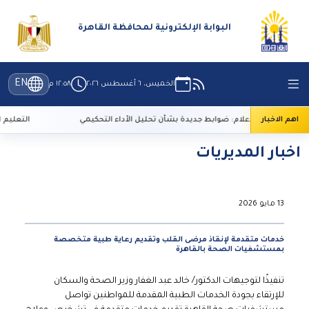
البوابة الإلكترونية لمحافظة القاهرة
EN
الخميس، ٦ أغسطس ٢٠٢٦
١٢:٥٨ م
اهم الاخبار
الأعلى للإعلام: ضوابط جديدة بشأن تحليل الأداء التحكيمي
التعليم العالي: 29 ألف طالب سجلوا رغباتهم في تنسيق 
اخبار المديريات
13 مايو 2026
خدمات متقدمة لإنقاذ مرضى القلب وتقديم رعاية طبية متخصصة
بمستشفيات الصحة بالقاهرة
تنفيذًا لتوجيهات الدكتور/ خالد عبد الغفار وزير الصحة والسكان
للإرتقاء بجودة الخدمات الطبية المقدمة للمواطنين تواصل