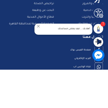
الشرطة والمرور
تراخيص الصحة
تطبيقات خدمية
البحث عن وظيفة
تكنولوجيا وانترنت
قطاع الأحوال المدنية
1
استعلم عن فواتيرك
الصفحة الرسمية لمحافظة القاهرة
أهلا بك ... كيف يمكننى مساعدتك
منصات وأدلة تعليمية
تواصل معنا
صفحة الفيس بوك
البريد الإلكتروني
قناة الواتس اب
قناة اليوتيوب
23909123