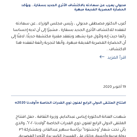
مدبولي يعرب عن سعادته بالاكتشاف الأثري الجديد بسقارة.. ويؤكد:
الحضارة المصرية القديمة مبهرة
أعرب الدكتور مصطفى مدبولي ، رئيس مجلس الوزراء ، عن سعادته
لتفقده للاكتشاف الأثري الجديد بسقارة ، مشيرًا إلى أن لديه إحساسا
رائعا حيث إنه ولأول مرة يشهد ويتفقد مقبرة مكتشفة حديثًا، لافتًا إلى
أن الحضارة المصرية القديمة مبهرة، وأنها لتجربة رائعة لتفقده هذا
الاكتشاف...
اقرأ المزيد
19 أكتوبر 2020
افتتاح الملتقى الدولي الرابع لفنون ذوي القدرات الخاصة «أولادنا 2020»
شهدت الفنانة الدكتورة إيناس عبدالدايم، وزيرة الثقافة ، حفل افتتاح
الملتقى الدولي الرابع لفنون ذوي القدرات الخاصة "أولادنا ٢٠٢٠"، والذي
يأتي تحت شعار "وحشتونا" برئاسة سهير عبدالقادر، وبمشاركة ٣٦
دولة عربية وأجنبية، وذلك على المسرح الكبير بدار الأوبرا المصرية،