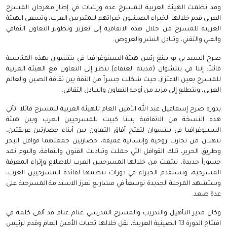
وقد نظمت الهيئة العربية للمسرح عدة ورشات في إطار مهرجان المسرح
العربي قدم خلالها الخبراء الصينيون خبراتهم للمتدربين العرب، وتسعى الهيئة
العربية للمسرح من خلال هذه الاتفاقية إلى تعزيز وتطوير التعاون الثقافي
والفني والتقني، وتبادل النشر والعروض.
صرح السيد يي يو بينغ رئس هيئة السينوغرافيا في ينتشوان بهذه المناسبة
قائلاً: إننا في ينتشوان (مدينة العنقاء) ننظر إلى التعاون مع الهيئة العربية
للمسرح بعين الاعتزاز، حيث شكلت جسراً من الثقة بين ثقافة الصين والعالم
العربي، ونتطلع إلى مزيد من أوجه التعاون والتبادل الثقافي.
بدوره صرح إسماعيل عبد الله الأمين العام للهيئة العربية للمسرح قائلا: تأتي
هذه النسخة من الاتفاقية بيننا كبيت للمسرحيين العرب وبين هيئة
السينوغرافيا في ينتشوان لتفتح آفاق التعاون بين أبناء حضارتين عريقتين،
تنهلان من تجارب روحية وإنسانية عميقة، حضارتين جمعتهما قوافل البحر
وطريق الحرير، تلك القوافل التي حملت وتبادلت الفنون والثقافة، واليوم نمد
جسوراً جديدة، نبتعث من خلالها المسرحيين العرب للاطلاع وإثراء المعرفة
المسرحية، ونستقدم الخبراء في دورات ننظمها لفائدة المسرحيين العرب،
وستشهد المرحلة الجديدة توسعاً في مشاريع تعزز الاستدامة المسرحية على
عدة صعد.
وكان مدير التأهيل والتدريب والمسرح المدرسي غنام غنام قد ألقى كلمة في
افتتاح الدورة 13 الصينية العربية، نقل خلالها تحيات الأمين العام وقدم لرئيس