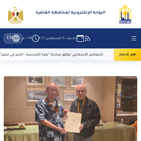
البوابة الإلكترونية لمحافظة القاهرة
EN
السبت، ٨ أغسطس ٢٠٢٦
٠٦:٣٤ م
تراث
اهم الاخبار
التضامن الاجتماعي تطلق مبادرة "بكرة المدرسة.. الخير في مصر"