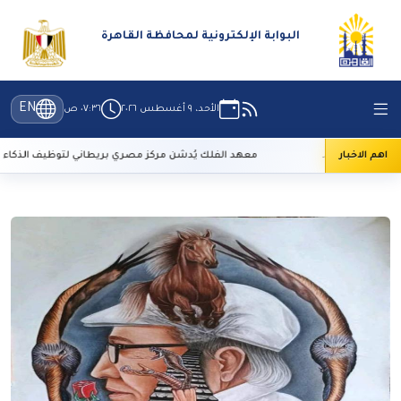
البوابة الإلكترونية لمحافظة القاهرة
EN
الأحد، ٩ أغسطس ٢٠٢٦
٠٧:٣٦ ص
Al-Azhar Uni
اهم الاخبار
معهد الفلك يُدشن مركز مصري بريطاني لتوظيف الذكاء الاص