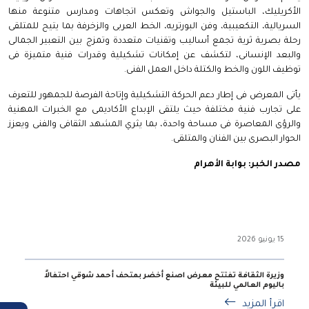
الأكريليك، الباستيل والجواش وتعكس اتجاهات ومدارس متنوعة منها
السريالية، التكعيبية، وفن البورتريه، الخط العربى والزخرفة بما يتيح للمتلقى
رحلة بصرية ثرية تجمع أساليب وتقنيات متعددة وتمزج بين التعبير الجمالى
والبعد الإنسانى، لتكشف عن إمكانات تشكيلية وقدرات فنية متميزة فى
توظيف اللون والخط والكتلة داخل العمل الفنى.
يأتى المعرض فى إطار دعم الحركة التشكيلية وإتاحة الفرصة للجمهور للتعرف
على تجارب فنية مختلفة حيث يلتقى الإبداع الأكاديمى مع الخبرات المهنية
والرؤى المعاصرة فى مساحة واحدة، بما يثري المشهد الثقافى والفنى ويعزز
الحوار البصرى بين الفنان والمتلقى.
مصدر الخبر: بوابة الأهرام
15 يونيو 2026
وزيرة الثقافة تفتتح معرض اصنع أخضر بمتحف أحمد شوقي احتفالاً
باليوم العالمي للبيئة
اقرأ المزيد