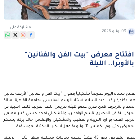
مشاركة على
09 يونيو 2026
افتتاح معرض "بيت الفن والفنانين"
بالأوبرا.. الليلة
يفتتح مساء اليوم معرضاً تشكيلياً بعنوان " بيت الفن والفنانين" لأربعة فنانين
هم: دكتور/ رأفت عبد السلام أستاذ الرسم الهندسى بجامعة القاهرة، فنانة
الخط والمزخرفة هدى قدرى عضو هيئة تدريس اللغة العربية كلغة اجنبية فى
المركز الثقافى المصرى قسم الوافدين، والتشكيلي أمجد حسني كبير معلمى
التربية الفنية بوزارة التربية والتعليم، والتشكيلى والإعلامى خالد بركة يستمر
المعرض حتى يوم الخميس 11 يونيو بقاعة زياد بكير بالمكتبة الموسيقية.
يضم المعرض نحو 45 عملاً منفذة بخامات مختلفة منها الألوان الزيتية،