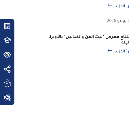
أ المزيد
202
تتاح معرض "بيت الفن والفنانين" بالأوبرا..
ليلة
أ المزيد