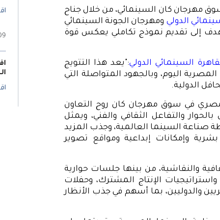
وق مهرجان كان السينمائي، من خلال جناح
اقر
ينمائي الدولي
ومهرجان الجونة السينمائي
هدف إلى تقديم نموذج تكاملي يعكس قوة
09 يونيو 6
اهرة السينمائي الدولي
:"يعد هذا التتويج
اف
ال
المصرية اليوم، وبالجهود المتواصلة التي
افل الدولية
.
اقر
مصري في سوق مهرجان كان روح التعاون
بالحوار والتفاعل الثقافي والفني، ويمثل
 صناعة السينما العالمية، وجذب المزيد
بشرية وإمكانات إبداعية ومواقع تصوير
افية والنقاشية، من بينها جلسات حوارية
واستراتيجيات الإنتاج المشترك، وحفلات
ين والدوليين، بما أسهم في جذب الأنظار