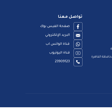
تواصل معنا
صفحة الفيس بوك
البريد الإلكتروني
قناة الواتس اب
ة
قناة اليوتيوب
افظة القاهرة
23909123
اق المتعاملين
خريطة الموقع