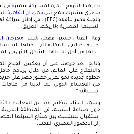
جاء هذا التتويج كثمرة لمشاركة متميزة في س
مصري مشترك جمع بين
مهرجان القاهرة الس
ولجنة مصر للأفلام
(EFC)
، في إطار شراكة ت
السينما المصرية وتاريخها العريق
.
وقال الفنان حسين فهمي رئيس
مهرجان الق
اعتراف عالمي بالمكانة التي تحتلها السينما 
نبذلها من أجل تمثيلها بالشكل اللائق في المح
وتابع:
لقد حرصنا على أن يعكس الجناح ال
والانفتاح على العالم، من خلال برنامج حافل 
خطوة جديدة نحو تعزيز حضور مصر على خريطة
من الاهتمام الدولي بما لدينا من طاقات 
استثنائية
.”
وشهد الجناح تنظيم عدد من الفعاليات الثق
حول صناعة السينما في المنطقة العربية، 
استقبال للتشبيك بين صنّاع السينما المصري
إلى الحضور المصري اللافت
.