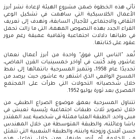
تأتي هذه الخطوة ضمن مشروع الهيئة لإعادة نشر أبرز
الأعمال الكلاسيكية التي ساهمت في تشكيل الوعي
الثقافي والاجتماعي للأجيال السابقة، وتهدف إلى تعريف
القراء الجدد بهذه النصوص المهمة، التي ما زالت تحمل
في طياتها دلالات اجتماعية وثقافية عميقة رغم مرور
عقود على كتابتها
.
تُعد "الناس اللي فوق" واحدة من أبرز أعمال نعمان
عاشور، وقد كُتبت في أواخر خمسينيات القرن الماضي،
تحديدًا عام 1958، وتتميز المسرحية بانتمائها إلى نمط
المسرح الواقعي الذي اشتهر به عاشور، حيث يرصد من
خلال شخصياته التحولات التي طرأت على المجتمع
المصري بعد ثورة يوليو 1952
.
تتناول المسرحية بعمق موضوع الصراع الطبقي، من
خلال تصوير ثلاث طبقات اجتماعية رئيسية تعيش في
مبنى واحد: الطبقة العليا ممثلة في شخصية عبد المقتدر
باشا وعائلته، والطبقة المتوسطة من خلال المهندس
حسن أفندي وزوجته وابنته، والطبقة الشعبية التي تتمثل
في الخادمة أم أنور وابنها، ومن خلال تفاعل هذه