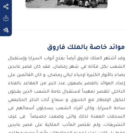
موائد خاصة بالملك فاروق
وقد أشتهر الملك فاروق أيضاً بفتح أبواب السرايا وإستقبال
الشعب بكل فئاته في شهر رمضان، فقد كان‏ ‏قصر‏ ‏عابدين‏
‏يضاء‏ ‏بالأنوار‏ ‏الكثيرة‏ ‏لإحياء‏ ‏ليالي‏ ‏رمضان‏، ‏و كان القائمين على
إعداد الموائد بالقصر يضعون عدد كبير من المقاعد بالفناء
الداخلي‏ ‏للقصر‏ ‏تمهيداً لاستقبال عامة الشعب ‏الذين‏ ‏يقبلون‏
‏لتناول الإفطار مع الخديوي و سماع‏ ‏آيات‏ ‏الذكر‏ ‏الحكيم‏في
ساحة السرايا، ‏وكان أفراد الشعب يسجلون أسمائهم فى
السجلات المعدة لذلك والتى وضعت خصيصاً
فى غرف
التشريفات، ولم تقتصر المآدب الملكية على قصر عابدين