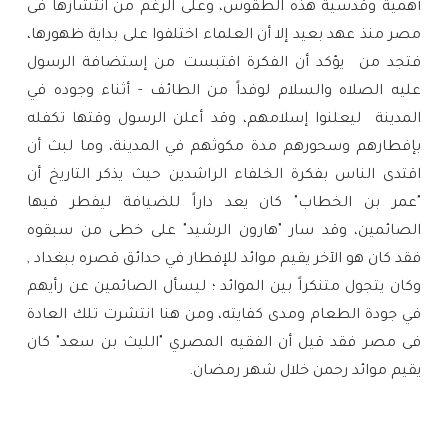
أهمية وقدسية هذه الطقوس، وعلى الرغم من انتشارها فى
مصر منذ عهد بعيد إلا أن العلماء اختلفوا على بداية ظهورها،
فتجد من
يؤكد أن الفكرة اقتبست من إستضافة الرسول
عليه الصلاه والسلام لوفداً من الطائف - أثناء وجوده في
المدينة ليعلنوا إسلامهم، وقد أعلن الرسول وقتها تكفله
بإفطارهم وسحورهم مدة مكوثهم في المدينة، وما لبث أن
اقتدى الناس بفكرة الخلفاء الراشدين حيث يذكر التاريخ أن
"عمر بن الخطاب" كان يعد داراً للضيافة ليفطر فيها
الصائمين، وقد سار "هارون الرشيد" على خطى من سبقوه
فقد كان هو الآخر يقيم موائد للإفطار في حدائق قصره ببغداد ,
وكان يتجول متنكراً بين الموائد ؛ ليسأل الصائمين عن رأيهم
في جودة الطعام ومدى كفايته،
ومن هنا انتشرت تلك العادة
فى مصر فقد قيل أن الفقيه المصري "الليث بن سعد" كان
يقيم موائد رحمن خلال شهر رمضان.