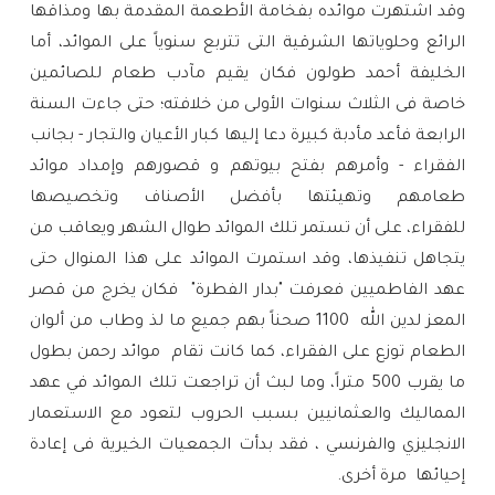
وقد اشتهرت موائده بفخامة الأطعمة المقدمة بها ومذاقها
الرائع وحلوياتها الشرقية التى تتربع سنوياً على الموائد، أما
الخليفة أحمد طولون فكان يقيم مآدب طعام للصائمين
خاصة فى الثلاث سنوات الأولى من خلافته؛ حتى جاءت السنة
الرابعة فأعد مأدبة كبيرة دعا إليها كبار الأعيان والتجار - بجانب
الفقراء - وأمرهم بفتح بيوتهم و قصورهم وإمداد موائد
طعامهم وتهيئتها بأفضل الأصناف وتخصيصها
للفقراء،
على أن تستمر تلك الموائد طوال الشهر ويعاقب من
يتجاهل تنفيذها، وقد استمرت الموائد على هذا المنوال حتى
عهد الفاطميين فعرفت "بدار الفطرة" فكان يخرج من قصر
المعز لدين الله 1100 صحناً بهم جميع ما لذ وطاب من ألوان
الطعام توزع على الفقراء، كما كانت تقام موائد رحمن بطول
ما يقرب 500 متراً، وما لبث أن تراجعت تلك الموائد في عهد
المماليك والعثمانيين بسبب الحروب لتعود مع الاستعمار
الانجليزي والفرنسي ، فقد بدأت الجمعيات الخيرية فى إعادة
إحيائها مرة أخرى.