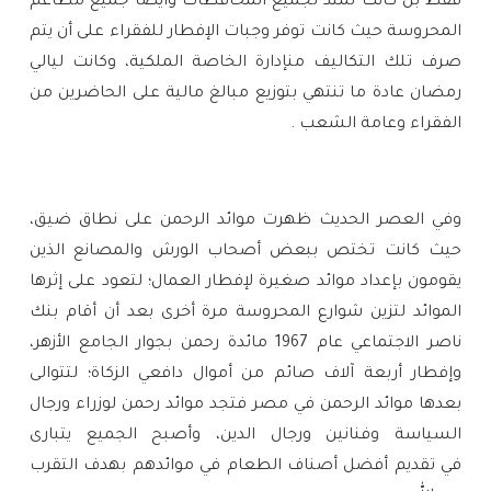
فقط بل كانت تمتد لجميع المحافظات وأيضاً جميع مطاعم
المحروسة حيث كانت توفر وجبات الإفطار للفقراء على أن يتم
صرف تلك التكاليف من‏إدارة‏ ‏الخاصة‏ ‏الملكية‏، وكانت ليالي
رمضان عادة ما تنتهي بتوزيع مبالغ مالية على الحاضرين من
الفقراء وعامة الشعب .‏
وفي العصر الحديث ظهرت موائد الرحمن على نطاق ضيق،
حيث كانت تختص ببعض أصحاب الورش والمصانع الذين
يقومون بإعداد موائد صغيرة لإفطار العمال؛ لتعود على إثرها
الموائد لتزين شوارع المحروسة مرة أخرى بعد أن أقام بنك
ناصر الاجتماعي عام 1967 مائدة رحمن بجوار الجامع الأزهر،
وإفطار أربعة آلاف صائم من أموال دافعي الزكاة؛ لتتوالى
بعدها موائد الرحمن في مصر فتجد موائد رحمن لوزراء ورجال
السياسة وفنانين ورجال الدين، وأصبح الجميع يتبارى
في
تقديم أفضل أصناف الطعام في موائدهم بهدف التقرب