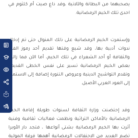
‏يصحبهما‏ ‏من‏ ‏البطانة‏ ‏والآلاتية‏ ،وقد ذاع صيت أم كلثوم في
احدى تلك الخيم الرمضانية.
وإستمرت الخيم الرمضانية على ذلك المنوال حتى تم إدخال
ندوات أدبية بها، وقد شيع وقتها تقديم أحد‏ ‏رموز‏ ‏الفكر‏
‏والثقافة أو أحد الشعراء في تلك الخيم، أما الآن فما زالت
بعض الخيم الرمضانية تسير على نفس الخطى القديمة
وتقدم التواشيح الدينية وعروض التنورة إضافة إلى الاستماع
إلى العود العربي الأصيل.
وقد إحتضنت وزارة الثقافة لسنوات طويلة إقامة الخيم
الرمضانية بالأماكن التراثية ونظمت فعاليات ثقافية وفنية
أثرت بها الخيم الرمضانية بشتى أنواعها ، فتجد دار الأوبرا
تضم العديد من الاحتفالات الرمضانية أهمها فرقة المولية