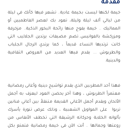
مقدمة
خيمة لكنها ليست بخيمة عادية.. تشعر فيها كأنك في ليلة
من ليالي ألف ليلة وليلة، تعود بك لعصر الفاطميين أو
المماليك .. خيمة يفوح منها رائحة البخور الذكية.. مزخرفة
ومزركشة بالفوانيس..تضم مضيفات يرتدين الجلاليب التي
كانت ترتديها النساء قديماً ، كما يرتدي الرجال الجلباب
والطربوش ... يقدم فيها العديد من العروض الثقافية
والدينية.
فهذا أحد المطربين الذي يقدم تواشيح دينية وأغانى رمضانية
معتمراً الطربوش ، وهذا آخر يحضن العود ليعزف به أجمل
الألحان ويقدم أجمل الأغاني القديمة متنقلاً بين أغاني فنانين
تربوا
على المواويل الشعبية ، وذلك عرض تنورة يأسرك
بألوانه الخلابة وحركاته الرشيقة التي تخطف الأنفاس من
روعتها وجمالها .. أنت الآن في خيمة رمضانية فتمتع بكل