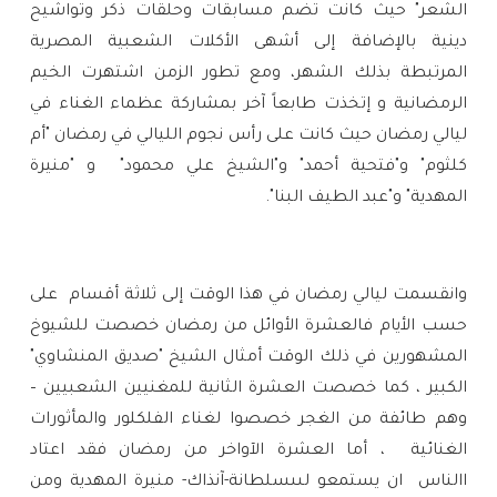
الشعر" حيث كانت تضم مسابقات وحلقات ذكر وتواشيح
دينية بالإضافة إلى أشهى الأكلات الشعبية المصرية
المرتبطة بذلك الشهر، ومع تطور الزمن اشتهرت الخيم
الرمضانية و إتخذت طابعاً آخر بمشاركة‏ ‏عظماء‏ ‏الغناء‏ ‏في‏
‏ليالي‏ ‏رمضان حيث‏ ‏كانت‏ ‏على‏ ‏رأس‏ ‏نجوم‏ ‏الليالي‏ ‏في‏ ‏رمضان‏ ‏"أم‏
‏كلثوم‏" ‏و"فتحية‏ ‏أحمد"‏ ‏و"الشيخ‏ ‏علي‏ ‏محمود"
‏و "منيرة‏
‏المهدية"‏ ‏و"عبد‏ الطيف‏ ‏البنا"‏.
وانقسمت‏ ‏ليالي‏ ‏رمضان‏ ‏في‏ ‏هذا‏ ‏الوقت‏ ‏إلى ‏ثلاثة‏ ‏أقسام
على
حسب الأيام فالعشرة الأوائل من رمضان خصصت للشيوخ
المشهورين في ذلك الوقت أمثال ‏‏الشيخ‏ "‏صديق‏ ‏المنشاوي‏"
‏الكبير‏ ، كما خصصت العشرة الثانية للمغنيين الشعبيين –
وهم طائفة من الغجر خصصوا لغناء الفلكلور والمأثورات
الغنائية ، أما العشرة الآواخر من رمضان فقد اعتاد
االناس ان يستمعو لىىسلطانة-آنذاك- ‏منيرة‏ ‏المهدية‏ ‏ومن‏