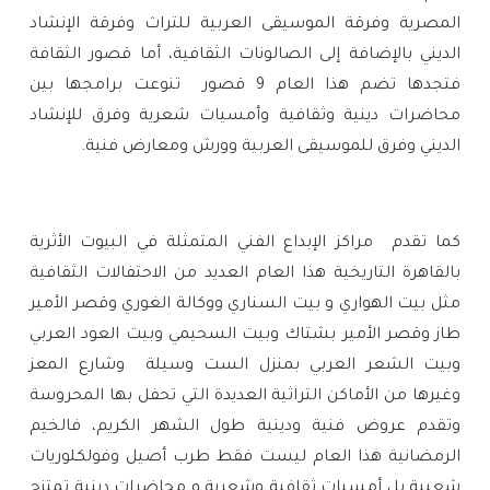
المصرية وفرقة الموسيقى العربية للتراث وفرقة الإنشاد
الديني بالإضافة إلى الصالونات الثقافية، أما قصور الثقافة
فتجدها تضم هذا العام 9 قصور
تنوعت برامجها بين
محاضرات دينية وثقافية وأمسيات شعرية وفرق للإنشاد
الديني وفرق للموسيقى العربية وورش ومعارض فنية.
كما تقدم
مراكز الإبداع الفني المتمثلة في البيوت الأثرية
بالقاهرة التاريخية هذا العام العديد من الاحتفالات الثقافية
مثل بيت الهواري و بيت السناري ووكالة الغوري وقصر الأمير
طاز وقصر الأمير بشتاك وبيت السحيمي وبيت العود العربي
وبيت الشعر العربي بمنزل الست وسيلة وشارع المعز
وغيرها من الأماكن التراثية العديدة التي تحفل بها المحروسة
وتقدم عروض فنية ودينية طول الشهر الكريم، فالخيم
الرمضانية هذا العام ليست فقط طرب أصيل وفولكلوريات
شعبية بل أمسيات ثقافية وشعرية و محاضرات دينية تمتزج