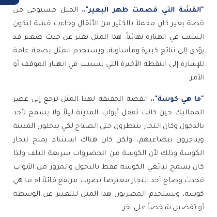
"القشة التي قصمت ظهر البعير"..
المثل مستوحى من
قصة بعير كان محملاً بالكثير من الأثقال وجاءت قشة لتكون
السبب في انهياره نهائياً. هذا المثل يعبر عن حدث صغير قد
يؤدي إلى نتائج كبيرة ومأساوية، ويستخدم المثل بصفة عامة
للإشارة إلى النقطة الأخيرة التي تسببت في انهيار الموقف أو
الأمر.
"ما هي كوسة"..
القصة الحقيقة لهذا المثل ترجع إلى عصر
المماليك حين كانت تقفل أبواب المدينة ليلاً ولا يسمح لأحد
بالدخول وكان التجار ينتظرون حتى الصباح لكي يدخلون المدينة
ويتاجرون ببضاعتهم، ولكن كان هناك استثناء يمنح لتجار
الكوسة وذلك لأن الكوسة من الخضروات سريعة التلف ولذا
كان يسمح لبائعي الكوسة فقط بالدخول والمرور من الأبواب
فحدث وصاح أحد التجار معترضا بصوت مرتفع قائلاً اه ما هي
كوسة، ويستخدم المصريون هذا المثل للتعبير عن الوسطة
أو تفضيل شخصاً على اخر
.