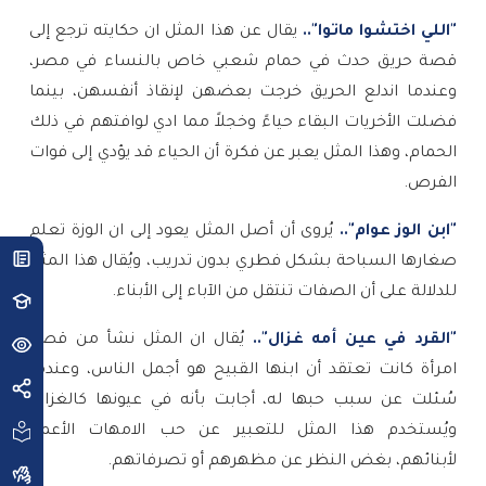
"اللي اختشوا ماتوا"..
يقال عن هذا المثل ان حكايته ترجع إلى
قصة حريق حدث في حمام شعبي خاص بالنساء في مصر،
وعندما اندلع الحريق خرجت بعضهن لإنقاذ أنفسهن، بينما
فضلت الأخريات البقاء حياءً وخجلاً مما ادي لوافتهم في ذلك
الحمام، وهذا المثل يعبر عن فكرة أن الحياء قد يؤدي إلى فوات
الفرص.
"ابن الوز عوام"..
يُروى أن أصل المثل يعود إلى ان الوزة تعلم
صغارها السباحة بشكل فطري بدون تدريب، ويُقال هذا المثل
للدلالة على أن الصفات تنتقل من الآباء إلى الأبناء.
"القرد في عين أمه غزال"..
يُقال ان المثل نشأ من قصة
امرأة كانت تعتقد أن ابنها القبيح هو أجمل الناس، وعندما
سُئلت عن سبب حبها له، أجابت بأنه في عيونها كالغزال،
ويُستخدم هذا المثل للتعبير عن حب الامهات الأعمى
لأبنائهم، بغض النظر عن مظهرهم أو تصرفاتهم.