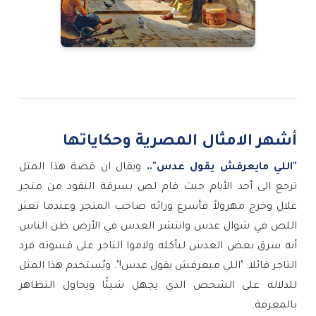
أشهر الامثال المصرية وحكاياتها
"اللي مايعرفش يقول عدس"..
ويقال ان قصة هذا المثل
ترجع الى أحد الأيام حيث قام لص بسرقة النقود من متجر
غلال وخرج مهرولاً فأسرع ورائه صاحب المتجر وعندما تعثر
اللص في شوال عدس وانتشر العدس في الأرض ظن الناس
أنه سرق بعض العدس ليأكله ولاموا التاجر على قسوته فرد
التاجر قائلا: "اللي ميعرفش يقول عدس!". ويُستخدم هذا المثل
للدلالة على الشخص الذي يجهل شيئًا ويحاول التظاهر
بالمعرفة.