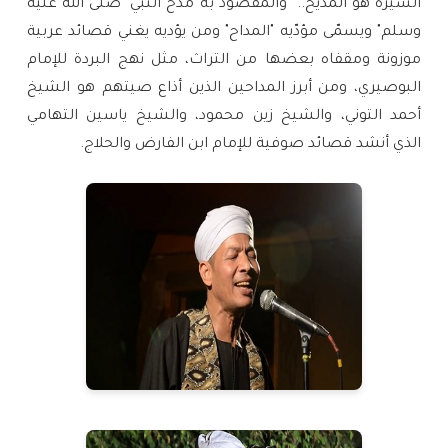
السيرة هو المديح.. والمقصود به مدح النبي "صلى الله عليه
وسلم" ويسمّى مؤدّيه "المداح" ومن يؤديه يغني قصائد عربية
موزونة ومقفاه بعضها من التراث، مثل نهج البردة للإمام
البوصيري، ومن أبرز المداحين الذين أذاع صيتهم هو الشيخ
أحمد التوني، والشيخ زين محمود، والشيخ ياسين التهامي
الذي أنشد قصائد صوفية للإمام ابن الفارض والحلاج.