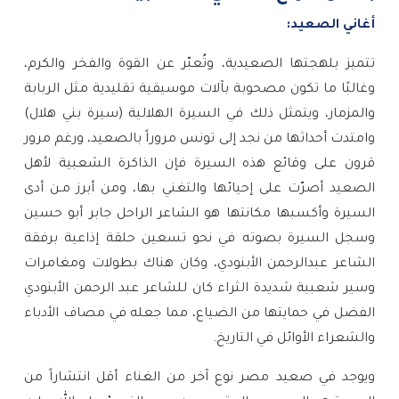
أغاني الصعيد:
تتميز بلهجتها الصعيدية، وتُعبّر عن القوة والفخر والكرم،
وغالبًا ما تكون مصحوبة بآلات موسيقية تقليدية مثل الربابة
والمزمار، ويتمثل ذلك في السيرة الهلالية (سيرة بني هلال)
وامتدت أحداثها من نجد إلى تونس مروراً بالصعيد، ورغم مرور
قرون على وقائع هذه السيرة فإن الذاكرة الشعبية لأهل
الصعيد أصرّت على إحيائها والتغني بها، ومن أبرز مـن أدى
السيرة وأكسبها مكانتها هو الشاعر الراحل جابر أبو حسين
وسجل السيرة بصوته في نحو تسعين حلقة إذاعية برفقة
الشاعر عبدالرحمن الأبنودي، وكان هناك بطولات ومغامرات
وسير شعبية شديدة الثراء كان للشاعر عبد الرحمن الأبنودي
الفضل في حمايتها من الضياع، مما جعله في مصاف الأدباء
والشعراء الأوائل في التاريخ.
ويوجد في صعيد مصر نوع آخر من الغناء أقل انتشاراً من