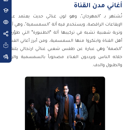
أغاني مدن القناة
تُشتهر بـ "المهرجان"، وهو لون غنائي حديث يعتمد على
الإيقاعات الراقصة، ويستخدم فيه آلة "السمسمية"، وهي آلة
وترية شعبية تشبه في تركيبها آلة “الطنبورة” التي طوّرها
أهل القناة وابتكروا منها السمسمية، ومن أبرز أغاني القناة
"الضمة" وهي عبارة عن طقس شعبي غنائي ارتجالي يلتقي
خلاله الناس ويرددون الغناء مصحوباً بالسمسمية والرق
والطبول والدف.