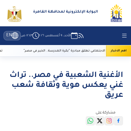
البوابة الإلكترونية لمحافظة القاهرة
EN
الأحد، ٩ أغسطس ٢٠٢٦
١٢:٤٣ ص
اهم الاخبار
تضامن الاجتماعي تطلق مبادرة "بكرة المدرسة.. الخير في مصر"
تعرف على آليات سد
الأغنية الشعبية في مصر.. تراث
غني يعكس هوية وثقافة شعب
عريق
مشاركة على