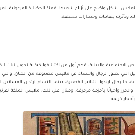
ا انعكس بشكل واضح على أزياء شعبها. فمنذ الحضارة الفرعونية العري
ة، وتأثرت بثقافات وحضارات مختلفة.
 الاجتماعية والدينية، فهم أول من اكتشفوا كيفية تحويل نبات الكت
يل التي تصور الرجال والنساء في ملابس مصنوعة من الكتان، والتي غال
ية، فالرجال ارتدوا التنانير القصيرة، بينما النساء ارتدين الفساتين 
والخرز وأحيانًا بأحزمة مزخرفة. ومثال على ذلك: ملابس الملكة نفرتيت
وأحجار كريمة.