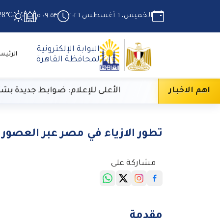
الخميس، ٦ أغسطس ٢٠٢٦
٠٩:٥٣ م
28°C
البوابة الإلكترونية
الرئيس
لمحافظة القاهرة
اهم الاخبار
الأعلى للإعلام: ضوابط جديدة بشأن تحليل الأداء 
تطور الازياء في مصر عبر العصور
مشاركة على
مقدمة