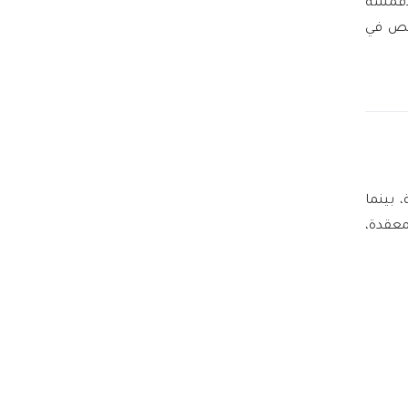
لأقمشة
خص في
 بينما
معقدة،