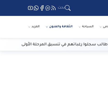
بحث
امى
السياحة
الثقافة والفنون
المزيد
الارصاد: طقس ا