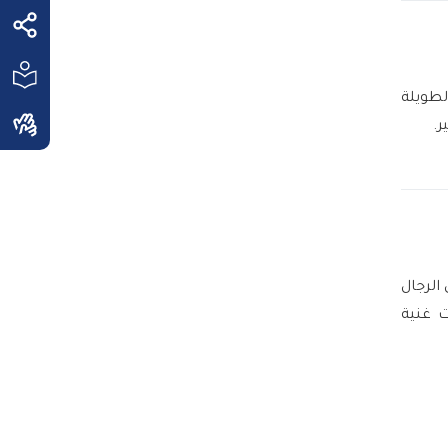
لطويلة
ر.
الرجال
ت غنية