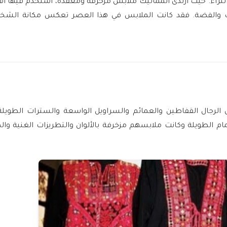
الثراء. حيث ارتدى المماليك ملابس مزخرفة ومعقدة، استخدم فيها ا
لذهب والفضة. فقد كانت الملابس في هذا العصر تعكس مكانة الش
تدى الرجال القفاطين والعمائم والسراويل الواسعة والسترات الطويلة،
مام الطويلة وكانت ملابسهم مزخرفة بالألوان والتطريزات الغنية وال