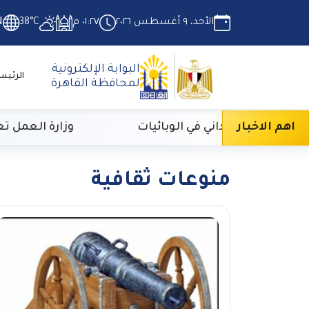
الأحد، ٩ أغسطس ٢٠٢٦
٠١:٢٧ م
38°C
N
البوابة الإلكترونية
الرئيس
لمحافظة القاهرة
اهم الاخبار
دريبي الميداني في الوبائيات
وزارة العمل تعلن عن 3070 فرصة عمل بمجموعة مقاولات
منوعات ثقافية