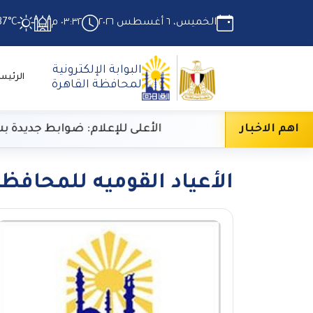
الخميس، ٦ أغسطس ٢٠٢٦
٠٣:٣٢ م
37°C
البوابة الإلكترونية
الرئيس
لمحافظة القاهرة
ع الحرارة
اهم الاخبار
الأعلى للإعلام: ضوابط جديدة بشأن تح
الأعياد القوميه للمحافظ