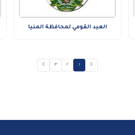
العيد القومي لمحافظة المنيا
٣
٢
١