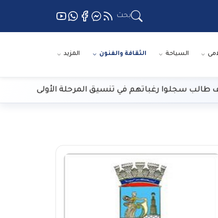
بحث
امى
السياحة
الثقافة والفنون
المزيد
الار