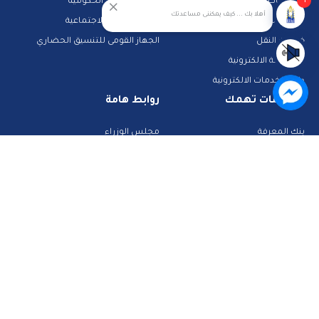
1
مناقصات
بوابة الشكاوى الحكومية
أهلا بك ... كيف يمكننى مساعدتك
حجز جبانات
خدمات الرعاية الاجتماعية
خدمات النقل
الجهاز القومى للتنسيق الحضاري
المشاركة الالكترونية
دليل الخدمات الالكترونية
معلومات تهمك
روابط هامة
بنك المعرفة
مجلس الوزراء
الشرطة والمرور
تراخيص الصحة
تطبيقات خدمية
البحث عن وظيفة
تكنولوجيا وانترنت
قطاع الأحوال المدنية
استعلم عن فواتيرك
الصفحة الرسمية لمحافظة القاهرة
منصات وأدلة تعليمية
تواصل معنا
صفحة الفيس بوك
البريد الإلكتروني